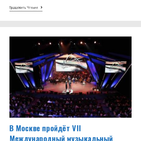
«Разговоры
Продолжить Чтение
О
Важном»
5
Мая
Посвятят
Дню
Победы
В Москве пройдёт VII
Международный музыкальный