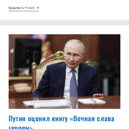
В
Продолжить Чтение
Москве
Пройдёт
VII
Международный
Музыкальный
Фестиваль
«Дорога
На
Ялту»
Путин оценил книгу «Вечная слава
героям»