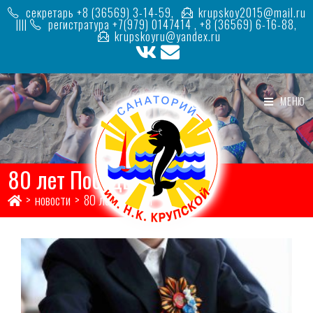
Перейти
секретарь +8 (36569) 3-14-59,
krupskoy2015@mail.ru
к
||||
регистратура +7(979) 0147414 , +8 (36569) 6-16-88,
содержимому
krupskoyru@yandex.ru
МЕНЮ
80 лет Победы
>
новости
>
80 лет победы