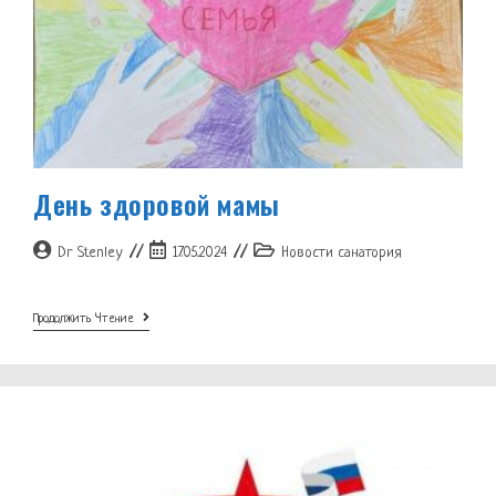
День здоровой мамы
Автор
Запись
Рубрика
Dr Stenley
17.05.2024
Новости санатория
записи:
опубликована:
записи:
День
Продолжить Чтение
Здоровой
Мамы