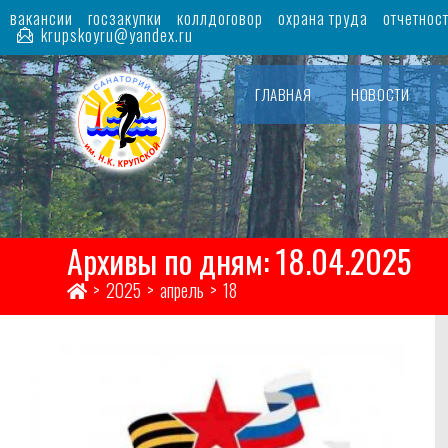
Перейти
вакансии
госзакупки
коллдоговор
охрана труда
отчетнос
к
krupskoyru@yandex.ru
содержимому
ГЛАВНАЯ
НОВОСТИ
Архивы по дням: 18.04.2025
>
2025
>
апрель
>
18