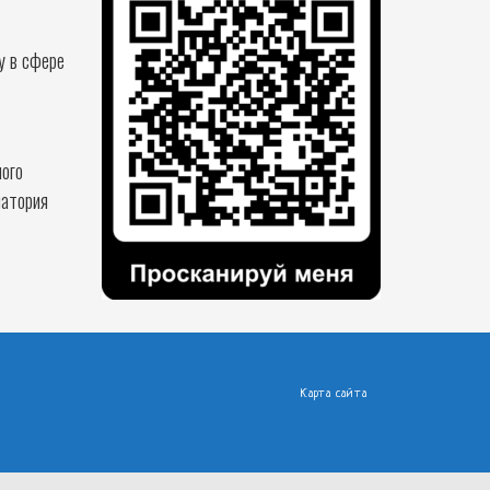
у в сфере
ого
патория
Карта сайта