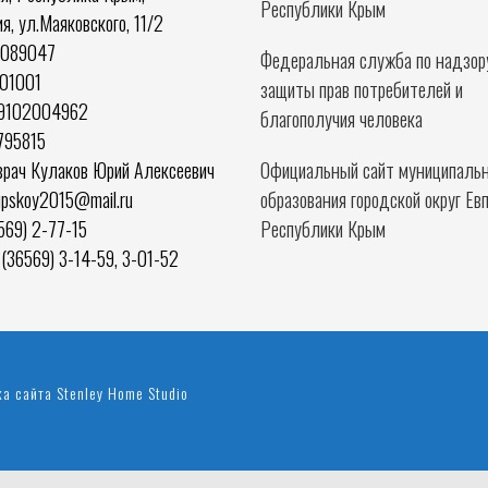
Республики Крым
ия, ул.Маяковского, 11/2
0089047
Федеральная служба по надзор
01001
защиты прав потребителей и
59102004962
благополучия человека
795815
врач Кулаков Юрий Алексеевич
Официальный сайт муниципальн
rupskoy2015@mail.ru
образования городской округ Ев
569) 2-77-15
Республики Крым
(36569) 3-14-59, 3-01-52
ка сайта
Stenley Home Studio