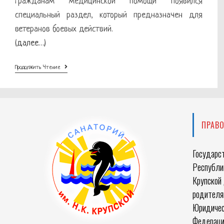
гражданам медицинской помощи появился
специальный раздел, который предназначен для
ветеранов боевых действий.
(далее…)
Медпомощь
Продолжить Чтение
Участникам
СВО
ПРАВ
Государс
Республик
Крупской 
родителя
Юридичес
Федераци