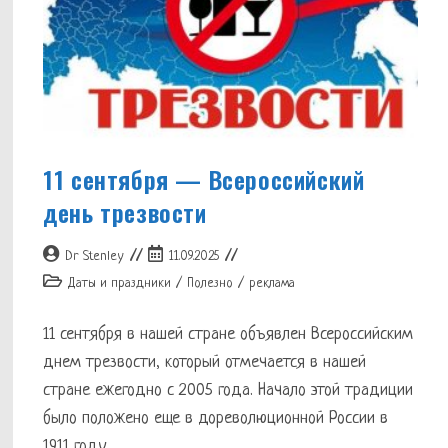
11 сентября — Всероссийский
день трезвости
Автор
Запись
Dr Stenley
11.09.2025
записи:
опубликована:
Рубрика
Даты и праздники
/
Полезно
/
реклама
записи:
11 сентября в нашей стране объявлен Всероссийским
днем трезвости, который отмечается в нашей
стране ежегодно с 2005 года. Начало этой традиции
было положено еще в дореволюционной России в
1911 году,…