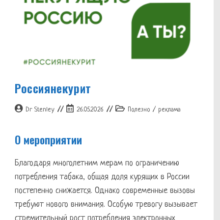
Россиянекурит
Автор
Запись
Рубрика
Dr Stenley
26.05.2026
Полезно
/
реклама
записи:
опубликована:
записи:
О мероприятии
Благодаря многолетним мерам по ограничению
потребления табака, общая доля курящих в России
постепенно снижается. Однако современные вызовы
требуют нового внимания. Особую тревогу вызывает
стремительный рост потребления электронных