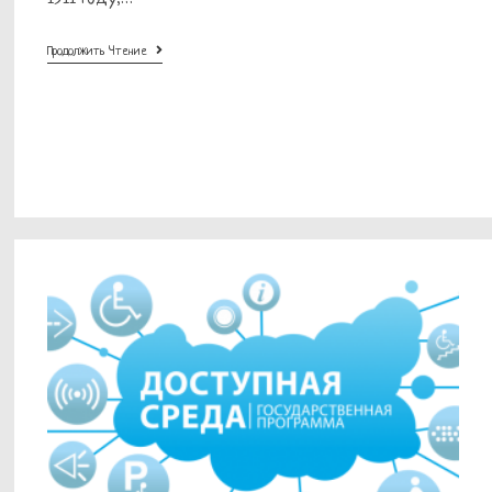
11
Продолжить Чтение
Сентября
—
Всероссийский
День
Трезвости