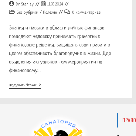
Автор
Запись
Dr Stenley
11.03.2024
записи:
опубликована:
Рубрика
Комментарии
Без рубрики
/
Полезно
0 комментариев
записи:
к
записи:
Знания и навыки в области личных финансов
позволяют человеку принимать грамотные
финансовые решения, защищать свои права и в
целом обеспечивать благополучие в жизни. Для
выявления актуальных тем мероприятий по
финансовому…
Онлайн-
Продолжить Чтение
Опрос
Населения
«Финансовая
Грамотность»
ПРАВ