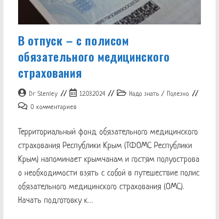
В отпуск – с полисом
обязательного медицинского
страхования
Автор
Запись
Рубрика
Dr Stenley
12.03.2024
Надо знать
/
Полезно
записи:
опубликована:
записи:
Комментарии
0 комментариев
к
записи:
Территориальный фонд обязательного медицинского
страхования Республики Крым (ТФОМС Республики
Крым) напоминает крымчанам и гостям полуострова
о необходимости взять с собой в путешествие полис
обязательного медицинского страхования (ОМС).
Начать подготовку к…