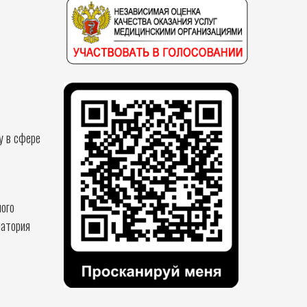
у в сфере
ого
патория