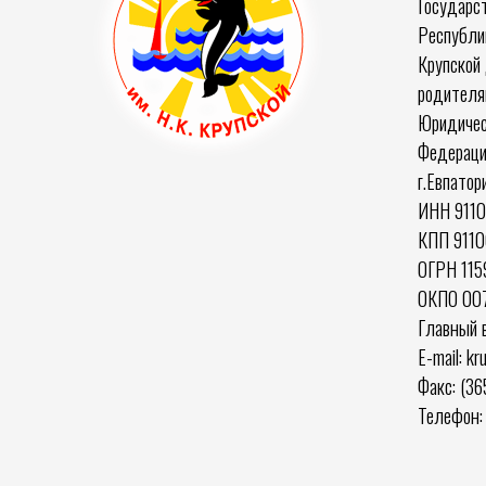
Государс
Республик
Крупской 
родителя
Юридичес
Федераци
г.Евпатор
ИНН 911
КПП 9110
ОГРН 11
ОКПО 00
Главный 
E-mail: k
Факс: (36
Телефон: 