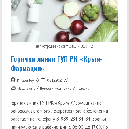
иллюстрации на сайт ОНКО И ЗОЖ - 2
Горячая линия ГУП РК «Крым-
Фармация»
Автор
Запись
Dr Stenley
08.12.2025
записи:
опубликована:
Рубрика
Надо знать
/
Новости медицины
/
Полезно
записи:
Горячая линия ГУП РК «Крым-Фармация» по
вопросам льготного лекарственного обеспечения
работает по телефону 8-989-234-34-84. Звонки
принимаются в рабочие дни с 08:00 до 17:00. По