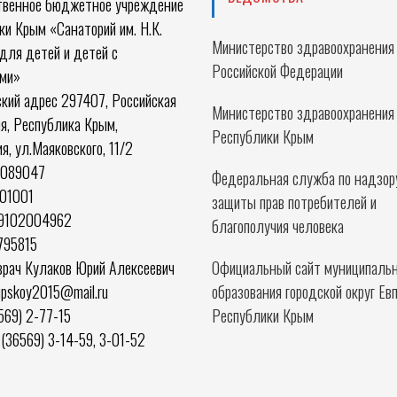
твенное бюджетное учреждение
и Крым «Санаторий им. Н.К.
Министерство здравоохранения
для детей и детей с
Российской Федерации
ми»
кий адрес 297407, Российская
Министерство здравоохранения
я, Республика Крым,
Республики Крым
ия, ул.Маяковского, 11/2
0089047
Федеральная служба по надзор
01001
защиты прав потребителей и
59102004962
благополучия человека
795815
врач Кулаков Юрий Алексеевич
Официальный сайт муниципальн
rupskoy2015@mail.ru
образования городской округ Ев
569) 2-77-15
Республики Крым
(36569) 3-14-59, 3-01-52