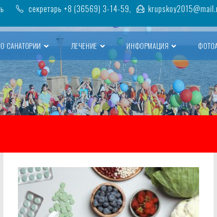
ть
секретарь +8 (36569) 3-14-59,
krupskoy2015@mail.
О САНАТОРИИ
ЛЕЧЕНИЕ
ИНФОРМАЦИЯ
ФОТО