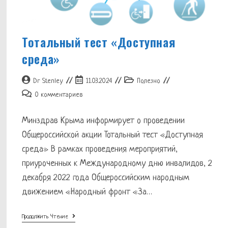
Тотальный тест «Доступная
среда»
Автор
Запись
Рубрика
Dr Stenley
11.03.2024
Полезно
записи:
опубликована:
записи:
Комментарии
0 комментариев
к
записи:
Минздрав Крыма информирует о проведении
Общероссийской акции Тотальный тест «Доступная
среда» В рамках проведения мероприятий,
приуроченных к Международному дню инвалидов, 2
декабря 2022 года Общероссийским народным
движением «Народный фронт «За…
Тотальный
Продолжить Чтение
Тест