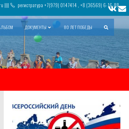
ru
||||
регистратура +7(979) 0147414 , +8 (36569) 6-16-88,
АЛЬБОМ
ДОКУМЕНТЫ
80 ЛЕТ ПОБЕДЫ
ПЕРЕКЛЮЧИТЬ
ПОИСК
ПО
ВЕБ-
САЙТУ