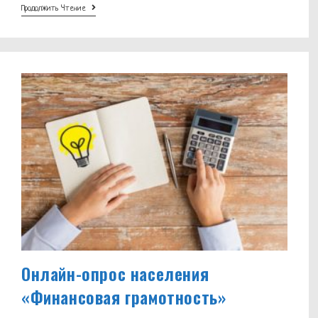
Лучший
Продолжить Чтение
Специалист
Со
Средним
Медицинским
И
Фармацевтическим
Образованием»
2024г
Онлайн-опрос населения
«Финансовая грамотность»