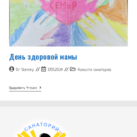
День здоровой мамы
Автор
Запись
Рубрика
Dr Stenley
17.05.2024
Новости санатория
записи:
опубликована:
записи:
День
Продолжить Чтение
Здоровой
Мамы