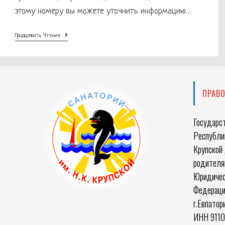
этому номеру вы можете уточнить информацию…
Горячая
Продолжить Чтение
Линия
ГУП
РК
«Крым-
Фармация»
ПРАВ
Государс
Республик
Крупской 
родителя
Юридичес
Федераци
г.Евпатор
ИНН 911