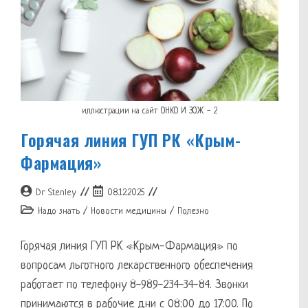
иллюстрации на сайт ОНКО И ЗОЖ - 2
Горячая линия ГУП РК «Крым-
Фармация»
Автор
Запись
Dr Stenley
08.12.2025
записи:
опубликована:
Рубрика
Надо знать
/
Новости медицины
/
Полезно
записи:
Горячая линия ГУП РК «Крым-Фармация» по
вопросам льготного лекарственного обеспечения
работает по телефону 8-989-234-34-84. Звонки
принимаются в рабочие дни с 08:00 до 17:00. По