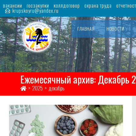
Перейти
вакансии
госзакупки
коллдоговор
охрана труда
отчетнос
к
krupskoyru@yandex.ru
содержимому
ГЛАВНАЯ
НОВОСТИ
Ежемесячный архив: Декабрь 
>
2025
>
декабрь